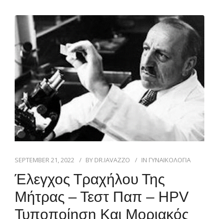
SEPTEMBER 21, 2022
BY
DR.IAVAZZO
IN
ΓΥΝΑΙΚΟΛΟΓΙΑ
Έλεγχος Τραχήλου Της
Μήτρας – Τεστ Παπ – HPV
Τυποποίηση Και Μοριακός