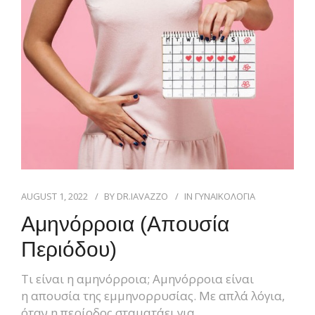
AUGUST 1, 2022
BY
DR.IAVAZZO
IN
ΓΥΝΑΙΚΟΛΟΓΙΑ
Αμηνόρροια (απουσία
Περιόδου)
Τι είναι η αμηνόρροια; Αμηνόρροια είναι
η απουσία της εμμηνορρυσίας. Με απλά λόγια,
όταν η περίοδος σταματάει για