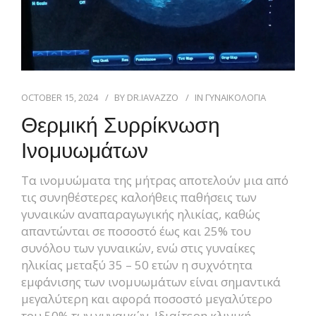
OCTOBER 15, 2024
BY
DR.IAVAZZO
IN
ΓΥΝΑΙΚΟΛΟΓΙΑ
Θερμική Συρρίκνωση
Ινομυωμάτων
Τα ινομυώματα της μήτρας αποτελούν μια από
τις συνηθέστερες καλοήθεις παθήσεις των
γυναικών αναπαραγωγικής ηλικίας, καθώς
απαντώνται σε ποσοστό έως και 25% του
συνόλου των γυναικών, ενώ στις γυναίκες
ηλικίας μεταξύ 35 – 50 ετών η συχνότητα
εμφάνισης των ινομυωμάτων είναι σημαντικά
μεγαλύτερη και αφορά ποσοστό μεγαλύτερο
του 50% των γυναικών. Ιδιαίτερη κλινική