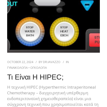
OCTOBER 22, 2024
BY
DR.IAVAZZO
IN
ΓΥΝΑΙΚΟΛΟΓΙΑ
•
ΟΓΚΟΛΟΓΙΑ
Τι Είναι Η HIPEC;
Η τεχνική HIPEC (Hyperthermic Intraperitoneal
Chemotherapy – διεγχειρητική υπέρθερμη
ενδοπεριτοναϊκή χημειοθεραπεία) είναι μια
σύγχρονη τεχνική που χρησιμοποιείται κατά τη