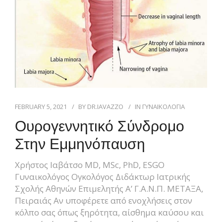
FEBRUARY 5, 2021
BY
DR.IAVAZZO
IN
ΓΥΝΑΙΚΟΛΟΓΙΑ
Ουρογεννητικό Σύνδρομο
Στην Εμμηνόπαυση
Χρήστος Ιαβάτσο MD, MSc, PhD, ESGO
Γυναικολόγος Ογκολόγος Διδάκτωρ Ιατρικής
Σχολής Αθηνών Επιμελητής Α’ Γ.Α.Ν.Π. ΜΕΤΑΞΑ,
Πειραιάς Αν υποφέρετε από ενοχλήσεις στον
κόλπο σας όπως ξηρότητα, αίσθημα καύσου και