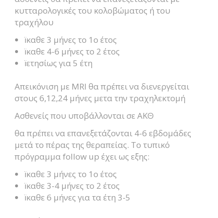
κυτταρολογικές του κολοβώματος ή του
τραχήλου
ïκαθε 3 μήνες το 1ο έτος
ïκαθε 4-6 μήνες το 2 έτος
ïετησίως για 5 έτη
Απεικόνιση με MRI θα πρέπει να διενεργείται
στους 6,12,24 μήνες μετα την τραχηλεκτομή
Aσθενείς που υποβάλλονται σε ΑΚΘ
θα πρέπει να επανεξετάζονται 4-6 εβδομάδες
μετά το πέρας της θεραπείας. Το τυπικό
πρόγραμμα follow up έχει ως εξης:
ïκαθε 3 μήνες το 1ο έτος
ïκαθε 3-4 μήνες το 2 έτος
ïκαθε 6 μήνες για τα έτη 3-5