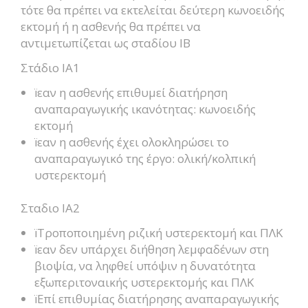
τότε θα πρέπει να εκτελείται δεύτερη κωνοειδής
εκτομή ή η ασθενής θα πρέπει να
αντιμετωπίζεται ως σταδίου ΙΒ
Στάδιο ΙΑ1
ïεαν η ασθενής επιθυμεί διατήρηση
αναπαραγωγικής ικανότητας: κωνοειδής
εκτομή
ïεαν η ασθενής έχει ολοκληρώσει το
αναπαραγωγικό της έργο: ολική/κολπική
υστερεκτομή
Σταδιο ΙΑ2
ïΤροποποιημένη ριζική υστερεκτομή και ΠΛΚ
ïεαν δεν υπάρχει διήθηση λεμφαδένων στη
βιοψία, να ληφθεί υπόψιν η δυνατότητα
εξωπεριτοναικής υστερεκτομής και ΠΛΚ
ïΕπί επιθυμίας διατήρησης αναπαραγωγικής