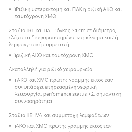
ïΡιζικη υστερεκτομή και ΠΛΚ ή ριζική ΑΚΘ και
ταυτόχρονη ΧΜΘ
Σταδιο ΙΒ1 και ΙΙΑ1 : όγκος >4 cm σε διάμετρο,
ελάχιστα διαφοροποιημένο καρκίνωμα και/ ή
λεμφαγγειακή συμμετοχή
ïριζική ΑΚΘ και ταυτόχρονη ΧΜΘ
Ακατάλληλή για ριζικό χειρουργείο.
ï ΑΚΘ και ΧΜΘ πρώτης γραμμής εκτος εαν
συνυπάρχει επηρεασμένη νεφρική
λειτουργία, perfomance status <2, σημαντική
συννοσηρότητα
Σταδιο ΙΙΒ-ΙVA και συμμετοχή λεμφαδένων
ïΑΚΘ και ΧΜΘ πρώτης γραμμής εκτος εαν