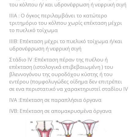
του κόλπου ή/ και υδρονέφρωση ή νεφρική σιγή
ΙΙΙΑ : O όγκος περιλαμβάνει το κατώτερο
τριτημόριο του κόλπου χωρίς επέκταση μέχρι
το πυελικό τοίχωμα
ΙΙΙΒ: Eπέκταση μέχρι το πυελικό τοίχωμα ή/και
υδρονέφρωση ή νεφρική σιγή
Στάδιο IV :Eπέκταση πέραν της πυέλου ή
επέκταση (ιστολογικά επιβεβαιωμένη ) του
βλεννογόνου της ουροδόχου κύστης ή του
εντέρου (πομφολυγώδες οίδημα δεν επιτρέπει
σε ενα περιστατικό να χαρακτηριστεί σταδίου IV
IVA :Επέκταση σε παραπλήσια όργανα
IVB: Επέκταση σε απομακρυσμένα όργανα