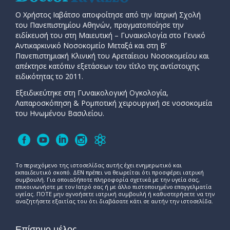
Ο Χρήστος Ιαβάτσο αποφοίτησε από την Ιατρική Σχολή
του Πανεπιστημίου Αθηνών, πραγματοποίησε την
ειδίκευσή του στη Μαιευτική – Γυναικολογία στο Γενικό
Αντικαρκινικό Νοσοκομείο Μεταξά και στη Β’
Πανεπιστημιακή Κλινική του Αρεταίειου Νοσοκομείου και
απέκτησε κατόπιν εξετάσεων τον τίτλο της αντίστοιχης
ειδικότητας το 2011.
Εξειδικεύτηκε στη Γυναικολογική Ογκολογία,
Λαπαροσκόπηση & Ρομποτική χειρουργική σε νοσοκομεία
του Ηνωμένου Βασιλείου.
Το περιεχόμενο της ιστοσελίδας αυτής έχει ενημερωτικό και
εκπαιδευτικό σκοπό. ΔΕΝ πρέπει να θεωρείται ότι προσφέρει ιατρική
συμβουλή. Για οποιαδήποτε πληροφορία σχετικά με την υγεία σας,
επικοινωνήστε με τον Ιατρό σας ή με άλλο πιστοποιημένο επαγγελματία
υγείας. ΠΟΤΕ μην αγνοήσετε ιατρική συμβουλή ή καθυστερήσετε να την
αναζητήσετε εξαιτίας του ότι διαβάσατε κάτι σε αυτήν την ιστοσελίδα.
Επίσημο μέλος