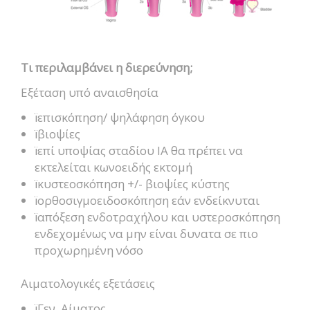
Τι περιλαμβάνει η διερεύνηση;
Εξέταση υπό αναισθησία
ïεπισκόπηση/ ψηλάφηση όγκου
ïβιοψίες
ïεπί υποψίας σταδίου ΙΑ θα πρέπει να
εκτελείται κωνοειδής εκτομή
ïκυστεοσκόπηση +/- βιοψίες κύστης
ïορθοσιγμοειδοσκόπηση εάν ενδείκνυται
ïαπόξεση ενδοτραχήλου και υστεροσκόπηση
ενδεχομένως να μην είναι δυνατα σε πιο
προχωρημένη νόσο
Αιματολογικές εξετάσεις
ïΓεν. Αίματος