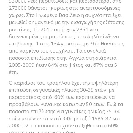
530000 νεες περιπτώσεις και περισσότεροι από
273000 θάνατοι , κυρίως στις αναπτυσσόμενες
χώρες. Στο Ηνωμένο Βασίλειο η συχνότητα έχει
μειωθεί σημαντικά με την εισαγωγή της εξέτασης
ρουτίνας .Το 2010 υπήρχαν 2851 νέες
διαγνωσμένες περιπτώσεις , με υψηλό κίνδυνο
επιβίωσης 1 στις 134 γυναίκες ,με 972 θανάτους
από καρκίνο του τραχήλου. Τα συνολικά
ποσοστά επιβίωσης στην Αγγλία στη διάρκεια
2005-2009 ήταν 84% στο 1 έτος και 67% στα 5
έτη.
Ο καρκίνος του τραχήλου έχει την υψηλότερη
επίπτωση σε γυναίκες ηλικίας 30-35 ετών, με
περισσότερες από 60% των περιπτώσεων να
προσβάλουν γυναίκες κάτω των 50 ετών. Ενώ τα
ποσοστά επιβίωσης για γυναίκες ηλικίας 25-34
ετών μειώνονται κατά 34% μεταξύ 1985-87 και
2000-02, τα ποσοστά εχουν αυξηθεί κατά 60%
σ’αυτήν την ηλικιακή ομάδα.