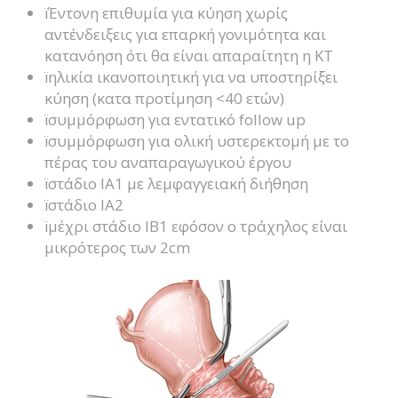
ïΈντονη επιθυμία για κύηση χωρίς
αντένδειξεις για επαρκή γονιμότητα και
κατανόηση ότι θα είναι απαραίτητη η ΚΤ
ïηλικία ικανοποιητική για να υποστηρίξει
κύηση (κατα προτίμηση <40 ετών)
ïσυμμόρφωση για εντατικό follow up
ïσυμμόρφωση για ολική υστερεκτομή με το
πέρας του αναπαραγωγικού έργου
ïστάδιο ΙΑ1 με λεμφαγγειακή διήθηση
ïστάδιο ΙΑ2
ïμέχρι στάδιο ΙΒ1 εφόσον ο τράχηλος είναι
μικρότερος των 2cm