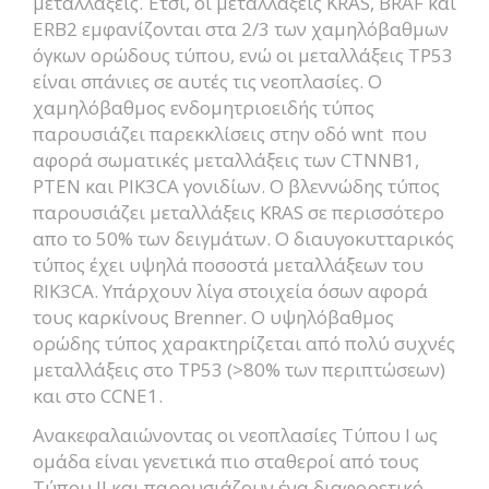
μεταλλάξεις. Έτσι, οι μεταλλάξεις KRAS, BRAF και
ERB2 εμφανίζονται στα 2/3 των χαμηλόβαθμων
όγκων ορώδους τύπου, ενώ οι μεταλλάξεις TP53
είναι σπάνιες σε αυτές τις νεοπλασίες. Ο
χαμηλόβαθμος ενδομητριοειδής τύπος
παρουσιάζει παρεκκλίσεις στην οδό wnt που
αφορά σωματικές μεταλλάξεις των CTNNB1,
PTEN και PIK3CA γονιδίων. Ο βλεννώδης τύπος
παρουσιάζει μεταλλάξεις KRAS σε περισσότερο
απο το 50% των δειγμάτων. Ο διαυγοκυτταρικός
τύπος έχει υψηλά ποσοστά μεταλλάξεων του
RIK3CA. Υπάρχουν λίγα στοιχεία όσων αφορά
τους καρκίνους Brenner. Ο υψηλόβαθμος
ορώδης τύπος χαρακτηρίζεται από πολύ συχνές
μεταλλάξεις στο TP53 (>80% των περιπτώσεων)
και στο CCNE1.
Ανακεφαλαιώνοντας οι νεοπλασίες Τύπου I ως
ομάδα είναι γενετικά πιο σταθεροί από τους
Τύπου II και παρουσιάζουν ένα διαφορετικό