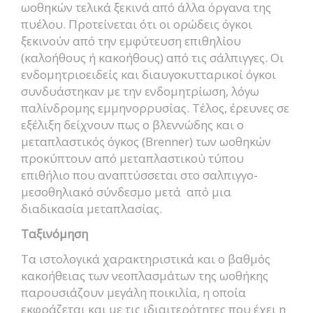
ωοθηκών τελικά ξεκινά από άλλα όργανα της
πυέλου. Προτείνεται ότι οι ορώδεις όγκοι
ξεκινούν από την εμφύτευση επιθηλίου
(καλοήθους ή κακοήθους) από τις σάλπιγγες. Οι
ενδομητριοειδείς και διαυγοκυτταρικοί όγκοι
συνδυάστηκαν με την ενδομητρίωση, λόγω
παλίνδρομης εμμηνορρυσίας. Τέλος, έρευνες σε
εξέλιξη δείχνουν πως ο βλεννώδης και ο
μεταπλαστικός όγκος (Brenner) των ωοθηκών
προκύπτουν από μεταπλαστικού τύπου
επιθήλιο που αναπτύσσεται στο σαλπιγγο-
μεσοθηλιακό σύνδεσμο μετά από μια
διαδικασία μεταπλασίας.
Ταξινόμηση
Τα ιστολογικά χαρακτηριστικά και ο βαθμός
κακοήθειας των νεοπλασμάτων της ωοθήκης
παρουσιάζουν μεγάλη ποικιλία, η οποία
εκφράζεται και με τις ιδιαιτερότητες που έχει η