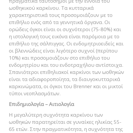
πραγματικά ταυτόσημοι με την έννοια του
ωοθηκικού καρκίνου. Τα κυτταρικά
χαρακτηριστικά τους προσομοιάζουν με το
επιθήλιο ενός από τα γεννητικά όργανα. Οι
ορώδεις όγκοι είναι οι συχνότεροι (75-80%) και
η ιστολογική τους εικόνα είναι παρόμοια με το
επιθήλιο της σάλπιγγας. Οι ενδομητριοειδείς και
οι βλεννώδεις είναι λιγότερο συχνοί (περίπου
10%) και προσομοιάζουν στο επιθήλιο του
ενδομητρίου και του ενδοτραχήλου αντίστοιχα.
Σπανιότεροι επιθηλιακοί καρκίνοι των ωοθηκών
είναι τα αδιαφοροποίητα, τα διαυγοκυτταρικά
καρκινώματα, οι όγκοι του Brenner και οι μικτοί
τύποι νεοπλασμάτων.
Επιδημιολογία – Αιτιολογία
Η μεγαλύτερη συχνότητα καρκίνου των
ωοθηκών παρατηρείται σε γυναίκες ηλικίας 55-
65 ετών. Στην πραγματικότητα, η συχνότητα της