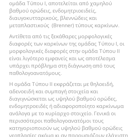
ομάδα Τύπου I, αποτελείται από χαμηλού
βαθμού ορώδεις, ενδομητριοειδείς,
διαυγοκυτταρικούς, βλεννώδεις και
μεταπλαστικούς (Brenner) τύπους καρκίνων.
Αντίθετα από τις ξεκάθαρες μορφολογικές
διαφορές των καρκίνων της ομάδας Τύπου I, οι
μορφολογικές διαφορές στην ομάδα Τύπου II
είναι λιγότερο εμφανείς και ως αποτέλεσμα
υπάρχει πρόβλημα στη διάγνωση από τους
παθολογοανατόμους.
Η ομάδα Τύπου II εκφράζεται με θηλοειδή,
αδενοειδή και συμπαγή στοιχεία και
διαγιγνώσκεται ως υψηλού βαθμού ορώδες,
ενδομητροειδές ή αδιαφοροποίητο καρκίνωμα
ανάλογα με το κυρίαρχο στοιχείο. Γενικά οι
περισσότεροι παθολογοανατόμοι τους
κατηγοριοποιούν ως υψηλού βαθμού ορώδεις
νεοπλασίες ακόμα κι αν παρουσιάζουν ελάχιστη