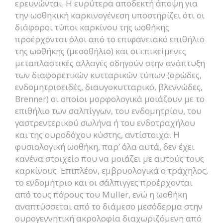
ερευνώνται. Η ευρύτερα αποδεκτή άποψη για
την ωοθηκική καρκινογένεση υποστηρίζει ότι οι
διάφοροι τύποι καρκίνου της ωοθήκης
προέρχονται όλοι από το επιφανειακό επιθήλιο
της ωοθήκης (μεσοθήλιο) και οι επικείμενες
μεταπλαστικές αλλαγές οδηγούν στην ανάπτυξη
των διαφορετικών κυτταρικών τύπων (ορώδες,
ενδομητριοειδές, διαυγοκυτταρικό, βλεννώδες,
Brenner) οι οποίοι μορφολογικά μοιάζουν με το
επιθήλιο των σαλπίγγων, του ενδομητρίου, του
γαστρεντερικού σωλήνα ή του ενδοτραχήλου
και της ουροδόχου κύστης, αντίστοιχα. Η
φυσιολογική ωοθήκη, παρ’ όλα αυτά, δεν έχει
κανένα στοιχείο που να μοιάζει με αυτούς τους
καρκίνους. Επιπλέον, εμβρυολογικά ο τράχηλος,
το ενδομήτριο και οι σάλπιγγες προέρχονται
από τους πόρους του Muller, ενώ η ωοθήκη
αναπτύσσεται από το διάμεσο μεσόδερμα στην
ουρογεννητική ακρολοφία διαχωριζόμενη από