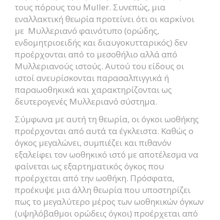
τους πόρους του Muller. Συνεπώς, μια
εναλλακτική θεωρία προτείνει ότι οι καρκίνοι
με Mυλλεριανό φαινότυπο (ορώδης,
ενδομητριοειδής και διαυγοκυτταρικός) δεν
προέρχονται από το μεσοθήλιο αλλά από
Mυλλεριανούς ιστούς. Αυτού του είδους οι
ιστοί ανευρίσκονται παρασαλπιγγικά ή
παραωοθηκικά και χαρακτηρίζονται ως
δευτερογενές Μυλλεριανό σύστημα.
Σύμφωνα με αυτή τη θεωρία, οι όγκοι ωοθήκης
προέρχονται από αυτά τα έγκλειστα. Καθώς ο
όγκος μεγαλώνει, συμπιέζει και πιθανόν
εξαλείφει τον ωοθηκικό ιστό με αποτέλεσμα να
φαίνεται ως εξαρτηματικός όγκος που
προέρχεται από την ωοθήκη. Πρόσφατα,
προέκυψε μια άλλη θεωρία που υποστηρίζει
πως το μεγαλύτερο μέρος των ωοθηκικών όγκων
(υψηλόβαθμοι ορώδεις όγκοι) προέρχεται από