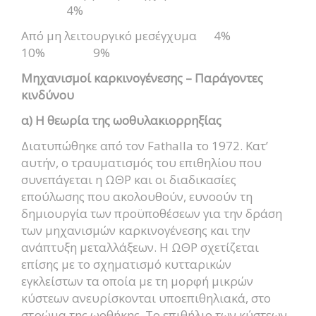
4%
Από μη λειτουργικό μεσέγχυμα 4%
10% 9%
Μηχανισμοί καρκινογένεσης – Παράγοντες
κινδύνου
α) Η θεωρία της ωοθυλακιορρηξίας
Διατυπώθηκε από τον Fathalla το 1972. Κατ’
αυτήν, ο τραυματισμός του επιθηλίου που
συνεπάγεται η ΩΘΡ και οι διαδικασίες
επούλωσης που ακολουθούν, ευνοούν τη
δημιουργία των προϋποθέσεων για την δράση
των μηχανισμών καρκινογένεσης και την
ανάπτυξη μεταλλάξεων. Η ΩΘΡ σχετίζεται
επίσης με το σχηματισμό κυτταρικών
εγκλείστων τα οποία με τη μορφή μικρών
κύστεων ανευρίσκονται υποεπιθηλιακά, στο
στρώμα της ωοθήκης. Το επιθήλιο των κύστεων