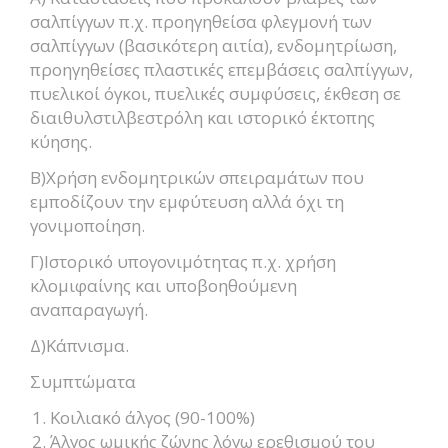
σαλπίγγων π.χ. προηγηθείσα φλεγμονή των
σαλπίγγων (βασικότερη αιτία), ενδομητρίωση,
προηγηθείσες πλαστικές επεμβάσεις σαλπίγγων,
πυελικοί όγκοι, πυελικές συμφύσεις, έκθεση σε
διαιθυλστιλβεστρόλη και ιστορικό έκτοπης
κύησης.
Β)Χρήση ενδομητρικών σπειραμάτων που
εμποδίζουν την εμφύτευση αλλά όχι τη
γονιμοποίηση.
Γ)Ιστορικό υπογονιμότητας π.χ. χρήση
κλομιφαίνης και υποβοηθούμενη
αναπαραγωγή.
Δ)Κάπνισμα.
Συμπτώματα
Κοιλιακό άλγος (90-100%)
Άλγος ωμικής ζώνης λόγω ερεθισμού του