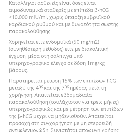
Κατάλληλοι ασθενείς είναι όσες είναι
αιμοδυναμικά σταθερές με επίπεδα β-hCG
<10.000 mIU/ml, χωρίς ύπαρξη εμβρυϊκού
καρδιακού ρυθμού και με δυνατότητα σωστής
παρακολούθησης.
Χορηγείται είτε ενδομυϊκά (50 mg/m2)
(συνηθέστερη μέθοδος) είτε με διακολπική
έγχυση μέσα στη σάλπιγγα υπό
υπερηχογραφικό έλεγχο σε δόση 1mg/kg
βάρους.
Παρατηρείται μείωση 15% των επιπέδων hCG
ης
ης
μεταξύ της 4
και της 7
ημέρας μετά τη
χορήγηση. Απαιτείται εβδομαδιαία
παρακολούθηση (τουλάχιστον για τρεις μήνες)
υπερηχογραφικώς και με μέτρηση των επιπέδων
της β-hCG μέχρι να μηδενισθούν. Απαιτείται
προσοχή στη συγχορήγηση με μη στεροειδή
αντιφλεγμονώδη. Συνιστάται αποφυγή χρήσης