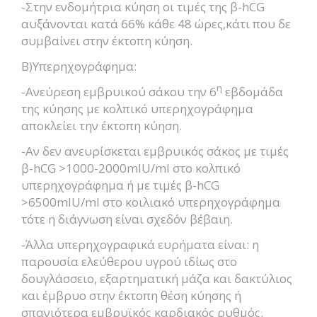
-Στην ενδομήτρια κύηση οι τιμές της β-hCG
αυξάνονται κατά 66% κάθε 48 ώρες,κάτι που δε
συμβαίνει στην έκτοπη κύηση.
Β)Υπερηχογράφημα:
η
-Ανεύρεση εμβρυικού σάκου την 6
εβδομάδα
της κύησης με κολπικό υπερηχογράφημα
αποκλείει την έκτοπη κύηση.
-Αν δεν ανευρίσκεται εμβρυικός σάκος με τιμές
β-hCG >1000-2000mIU/ml στο κολπικό
υπερηχογράφημα ή με τιμές β-hCG
>6500mIU/ml στο κοιλιακό υπερηχογράφημα
τότε η διάγνωση είναι σχεδόν βέβαιη.
-Άλλα υπερηχογραφικά ευρήματα είναι: η
παρουσία ελεύθερου υγρού ιδίως στο
δουγλάσσειο, εξαρτηματική μάζα και δακτύλιος
και έμβρυο στην έκτοπη θέση κύησης ή
σπανιότερα εμβρυϊκός καρδιακός ρυθμός.