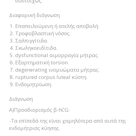
συστοίχως.
Διαφορική διάγνωση
Επαπειλούμενη ή ατελής αποβολή.
Τροφοβλαστική νόσος.
Σαλπιγγίτιδα.
Σκωληκοειδίτιδα.
dysfunctional αιμορραγία μήτρας.
Εξαρτηματική torsion.
degenerating ινομυώματα μήτρας.
ruptured corpus luteal κύστη.
Ενδομητρίωση.
Διάγνωση
Α)Προσδιορισμός β-hCG:
-Τα επίπεδά της είναι χαμηλότερα από αυτά της
ενδομήτριας κύησης.