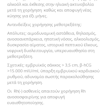
αλκοόλ και έκθεσης στην ηλιακή ακτινοβολία
μετά τη χορήγηση καθώς και αποφυγή νέας
κύησης για έξι μήνες.
Αντενδείξεις χορήγησης μεθοτρεξάτης:
Απόλυτες: αιμοδυναμική αστάθεια, θηλασμός,
ανοσοανεπάρκεια, ηπατική νόσος, αλκοολισμός,
δυσκρασία αίματος, ιστορικό πεπτικού έλκους,
νεφρική δυσλειτουργία, υπερευαισθησία στη
μεθοτρεξάτη.
Σχετικές: εμβρυϊκός σάκκος > 3,5 cm, β-hCG
>15.000 mIU/ml, ύπαρξη εμβρυϊκού καρδιακού
ρυθμού, αδυναμία σωστής παρακολούθησης
μετά τη χορήγηση.
Οι Rh(-) ασθενείς απαιτούν χορήγηση Rh
ανοσοσφαιρίνης για αποφυγή
ευαισθητοποίησης.